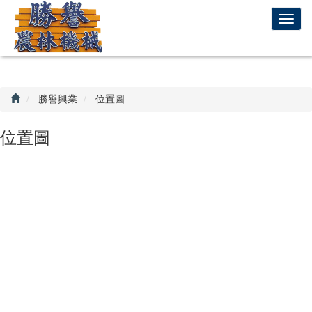
回
T
首
o
頁
g
g
l
e
勝譽興業
位置圖
n
a
位置圖
v
i
g
a
t
i
o
n