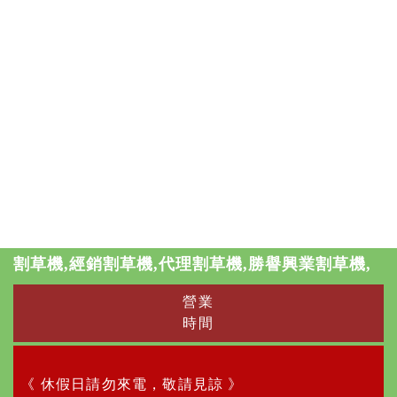
割草機,經銷割草機,代理割草機,勝譽興業割草機,
營業
時間
《 休假日請勿來電，敬請見諒 》