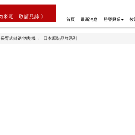
勿來電，敬請見諒 》
首頁
最新消息
勝譽興業
牧
長臂式鏈鋸/切割機
日本原裝品牌系列