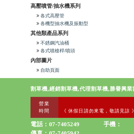
高壓噴管/抽水機系列
各式高壓管
各機型抽水機及振動型
其他類產品系列
不銹鋼汽油桶
各式噴槍桿/噴頭
內部圖片
自助頁面
割草機,經銷割草機,代理割草機,勝譽興業
營業
時間
《 休假日請勿來電，敬請見諒 
電話：
07-7405249
手機：
傳真：07-7405942