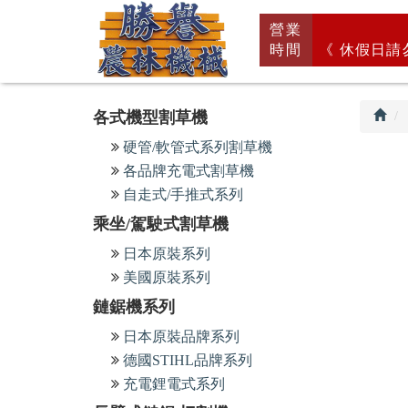
回
營業
首
時間
《 休假日請
頁
各式機型割草機
硬管/軟管式系列割草機
各品牌充電式割草機
自走式/手推式系列
乘坐/駕駛式割草機
日本原裝系列
美國原裝系列
鏈鋸機系列
日本原裝品牌系列
德國STIHL品牌系列
充電鋰電式系列